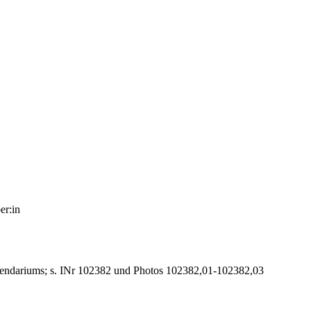
er:in
alendariums; s. INr 102382 und Photos 102382,01-102382,03