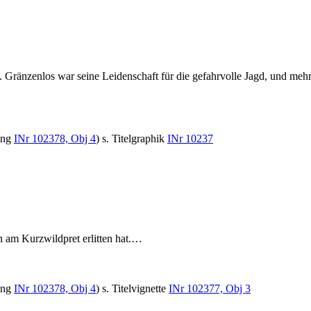
. Gränzenlos war seine Leidenschaft für die gefahrvolle Jagd, und me
ung
INr 102378, Obj 4
) s. Titelgraphik
INr 10237
am Kurzwildpret erlitten hat.…
ung
INr 102378, Obj 4
) s. Titelvignette
INr 102377, Obj 3