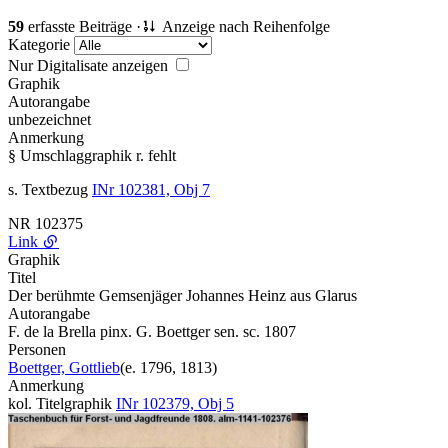
59
erfasste Beiträge ·
Anzeige nach Reihenfolge
Kategorie
Nur Digitalisate anzeigen
Graphik
Autorangabe
unbezeichnet
Anmerkung
§ Umschlaggraphik r. fehlt
s. Textbezug
INr 102381, Obj 7
NR
102375
Link
Graphik
Titel
Der berühmte Gemsenjäger Johannes Heinz aus Glarus
Autorangabe
F. de la Brella pinx. G. Boettger sen. sc. 1807
Personen
Boettger, Gottlieb
(e. 1796, 1813)
Anmerkung
kol. Titelgraphik
INr 102379, Obj 5