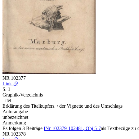
NR
102377
Link
S.
1
Graphik-Verzeichnis
Titel
Erklärung des Titelkupfers, / der Vignette und des Umschlags
Autorangabe
unbezeichnet
Anmerkung
Es folgen 3 Beiträge
INr 102379-102481, Obj 5-7
als Textbezüge zu 
NR
102378