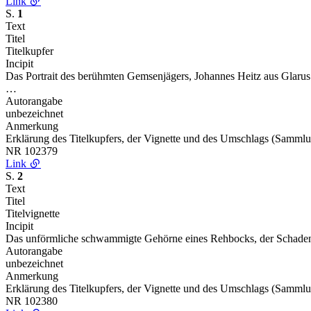
Link
S.
1
Text
Titel
Titelkupfer
Incipit
Das Portrait des berühmten Gemsenjägers, Johannes Heitz aus Glarus
…
Autorangabe
unbezeichnet
Anmerkung
Erklärung des Titelkupfers, der Vignette und des Umschlags (Samml
NR
102379
Link
S.
2
Text
Titel
Titelvignette
Incipit
Das unförmliche schwammigte Gehörne eines Rehbocks, der Schaden 
Autorangabe
unbezeichnet
Anmerkung
Erklärung des Titelkupfers, der Vignette und des Umschlags (Samml
NR
102380