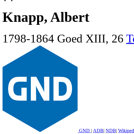
Knapp, Albert
1798-1864
Goed XIII, 26
T
GND
|
ADB
|
NDB
|
Wikiped