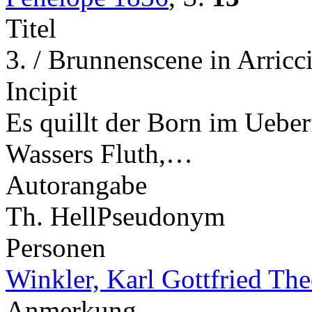
Titel
3. / Brunnenscene in Arric
Incipit
Es quillt der Born im Ueber
Wassers Fluth,…
Autorangabe
Th. Hell
Pseudonym
Personen
Winkler, Karl Gottfried Th
Anmerkung