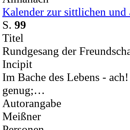
Kalender zur sittlichen un
S.
99
Titel
Rundgesang der Freundscha
Incipit
Im Bache des Lebens - ach! f
genug;…
Autorangabe
Meißner
Personen