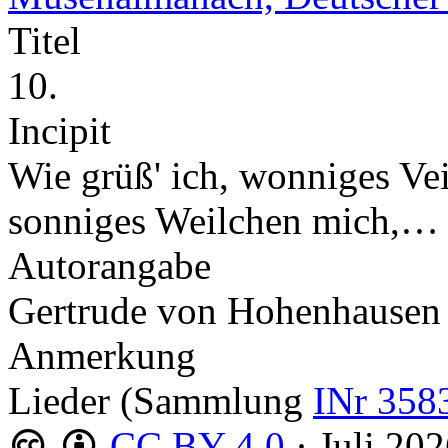
Titel
10.
Incipit
Wie grüß' ich, wonniges Vei
sonniges Weilchen mich,…
Autorangabe
Gertrude von Hohenhausen 
Anmerkung
Lieder (Sammlung
INr 358
CC BY 4.0
·
Juli 20