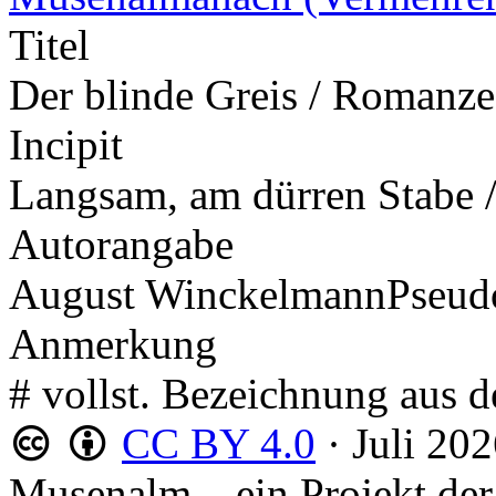
Titel
Der blinde Greis / Romanze
Incipit
Langsam, am dürren Stabe /
Autorangabe
August Winckelmann
Pseu
Anmerkung
# vollst. Bezeichnung aus 
CC BY 4.0
·
Juli 20
Musenalm – ein Projekt der