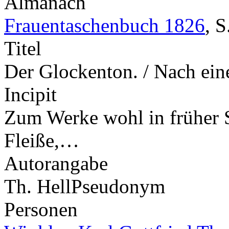
Almanach
Frauentaschenbuch 1826
,
S
Titel
Der Glockenton. / Nach ein
Incipit
Zum Werke wohl in früher S
Fleiße,…
Autorangabe
Th. Hell
Pseudonym
Personen