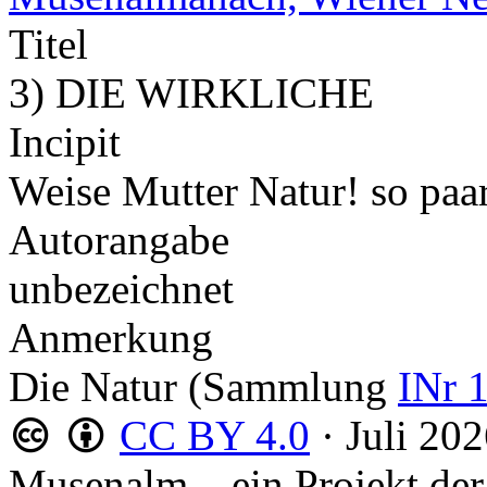
Titel
3) DIE WIRKLICHE
Incipit
Weise Mutter Natur! so paar
Autorangabe
unbezeichnet
Anmerkung
Die Natur (Sammlung
INr 
CC BY 4.0
·
Juli 20
Musenalm – ein Projekt der