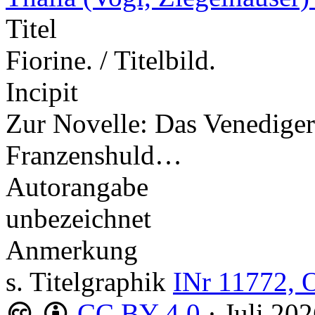
Titel
Fiorine. / Titelbild.
Incipit
Zur Novelle: Das Venediger
Franzenshuld…
Autorangabe
unbezeichnet
Anmerkung
s. Titelgraphik
INr 11772, 
CC BY 4.0
·
Juli 20