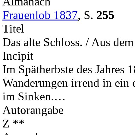
Almanach
Frauenlob 1837
,
S.
255
Titel
Das alte Schloss. / Aus de
Incipit
Im Spätherbste des Jahres 1
Wanderungen irrend in ein e
im Sinken.…
Autorangabe
Z **