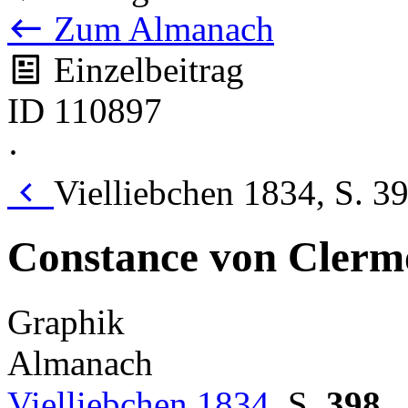
Zum Almanach
Einzelbeitrag
ID 110897
·
Vielliebchen 1834, S. 3
Constance von Clermo
Graphik
Almanach
Vielliebchen 1834
,
S.
398