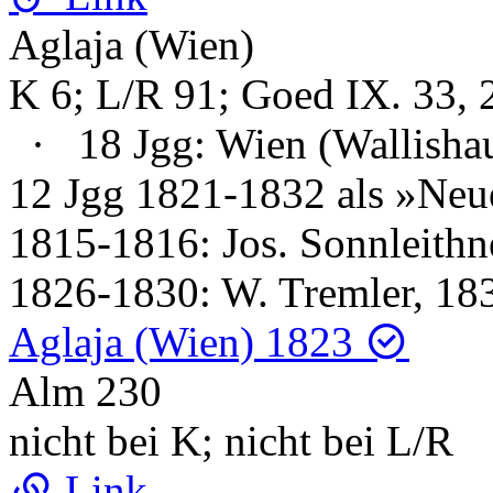
Aglaja (Wien)
K 6; L/R 91; Goed IX. 33, 
·
18 Jgg: Wien (Wallisha
12 Jgg 1821-1832 als »Neu
1815-1816: Jos. Sonnleithn
1826-1830: W. Tremler, 183
Aglaja (Wien) 1823
Alm 230
nicht bei K; nicht bei L/R
Link