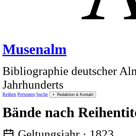
Musenalm
Bibliographie deutscher Al
Jahrhunderts
Reihen
Personen
Suche
Redaktion & Kontakt
Bände nach Reihentit
Geltungsjahr
·
1823