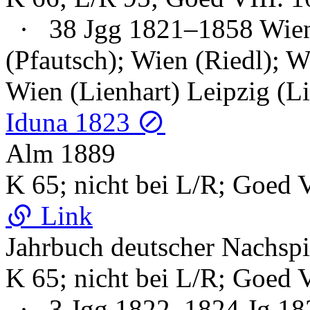
·
38 Jgg 1821–1858 Wien 
(Pfautsch); Wien (Riedl); W
Wien (Lienhart) Leipzig (L
Iduna 1823
Alm 1889
K 65; nicht bei L/R; Goed V
Link
Jahrbuch deutscher Nachspie
K 65; nicht bei L/R; Goed V
·
3 Jgg 1822–1824 Jg 18