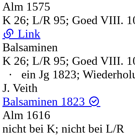
Alm 1575
K 26; L/R 95; Goed VIII. 1
Link
Balsaminen
K 26; L/R 95; Goed VIII. 1
·
ein Jg 1823; Wiederhol
J. Veith
Balsaminen 1823
Alm 1616
nicht bei K; nicht bei L/R