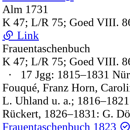
Alm 1731
K 47; L/R 75; Goed VIII. 8
Link
Frauentaschenbuch
K 47; L/R 75; Goed VIII. 8
·
17 Jgg: 1815–1831 Nür
Fouqué, Franz Horn, Caroli
L. Uhland u. a.; 1816–1821
Rückert, 1826–1831: G. Dö
Frauentaschenbuch 1823