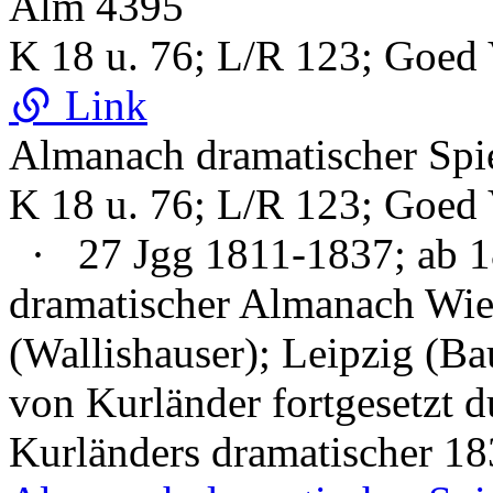
Alm 4395
K 18 u. 76; L/R 123; Goed V
Link
Almanach dramatischer Spiel
K 18 u. 76; L/R 123; Goed V
·
27 Jgg 1811-1837; ab 1
dramatischer Almanach Wien
(Wallishauser); Leipzig (B
von Kurländer fortgesetzt 
Kurländers dramatischer 1