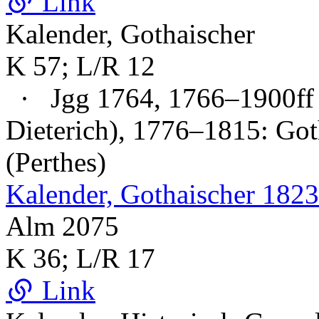
Link
Kalender, Gothaischer
K 57; L/R 12
·
Jgg 1764, 1766–1900ff 
Dieterich), 1776–1815: Got
(Perthes)
Kalender, Gothaischer 1823
Alm 2075
K 36; L/R 17
Link