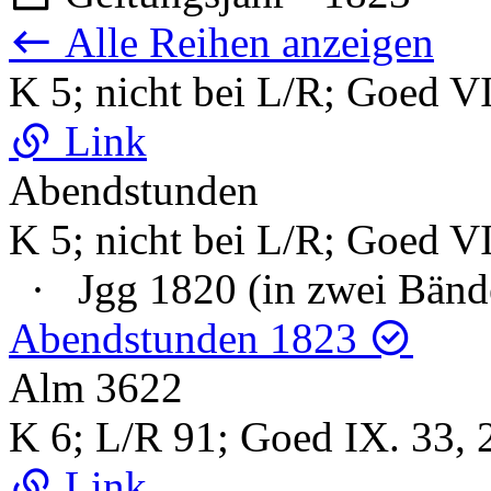
Alle Reihen anzeigen
K 5; nicht bei L/R; Goed VI
Link
Abendstunden
K 5; nicht bei L/R; Goed VI
·
Jgg 1820 (in zwei Bänd
Abendstunden 1823
Alm 3622
K 6; L/R 91; Goed IX. 33, 
Link