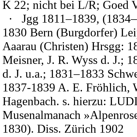
K 22; nicht bei L/R; Goed V
·
Jgg 1811–1839, (1834–1
1830 Bern (Burgdorfer) Le
Aaarau (Christen) Hrsgg: 1
Meisner, J. R. Wyss d. J.; 
d. J. u.a.; 1831–1833 Schwe
1837-1839 A. E. Fröhlich, 
Hagenbach. s. hierzu: LUDI
Musenalmanach »Alpenrose
1830). Diss. Zürich 1902