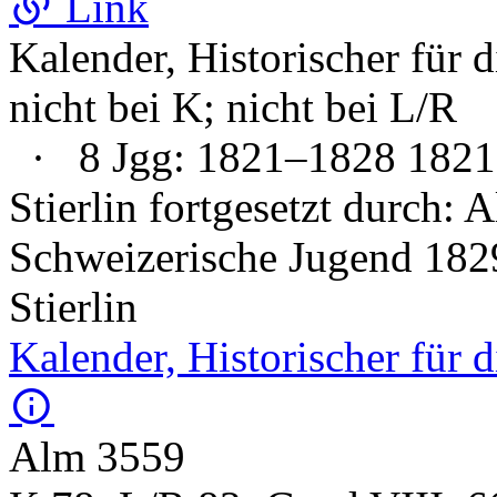
Link
Kalender, Historischer für 
nicht bei K; nicht bei L/R
·
8 Jgg: 1821–1828 1821-
Stierlin fortgesetzt durch: 
Schweizerische Jugend 1829
Stierlin
Kalender, Historischer für
Alm 3559