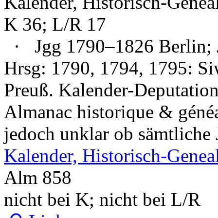
Kalender, Historisch-Geneal
K 36; L/R 17
·
Jgg 1790–1826 Berlin;
Hrsg: 1790, 1794, 1795: Si
Preuß. Kalender-Deputation
Almanac historique & généa
jedoch unklar ob sämtliche 
Kalender, Historisch-Genea
Alm 858
nicht bei K; nicht bei L/R