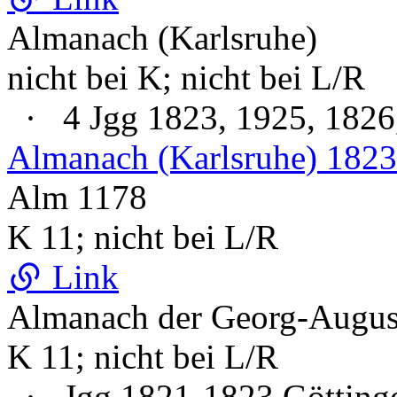
Almanach (Karlsruhe)
nicht bei K; nicht bei L/R
·
4 Jgg 1823, 1925, 1826,
Almanach (Karlsruhe) 1823
Alm 1178
K 11; nicht bei L/R
Link
Almanach der Georg-August
K 11; nicht bei L/R
·
Jgg 1821-1823 Götting