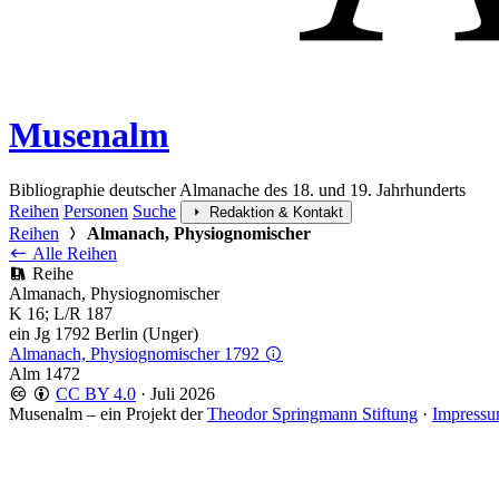
Musenalm
Bibliographie deutscher Almanache des 18. und 19. Jahrhunderts
Reihen
Personen
Suche
Redaktion & Kontakt
Reihen
Almanach, Physiognomischer
Alle Reihen
Reihe
Almanach, Physiognomischer
K 16; L/R 187
ein Jg 1792 Berlin (Unger)
Almanach, Physiognomischer 1792
Alm 1472
CC BY 4.0
·
Juli 2026
Musenalm – ein Projekt der
Theodor Springmann Stiftung
·
Impressu