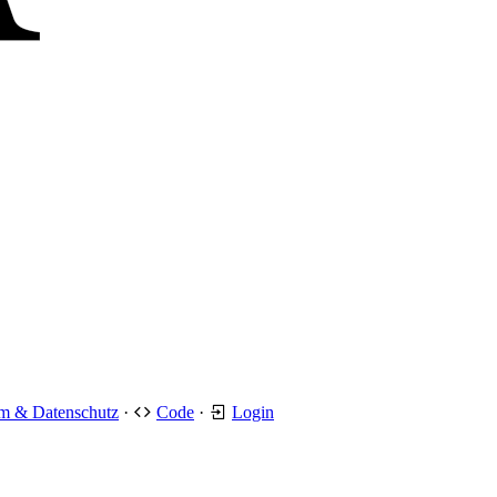
m & Datenschutz
·
Code
·
Login