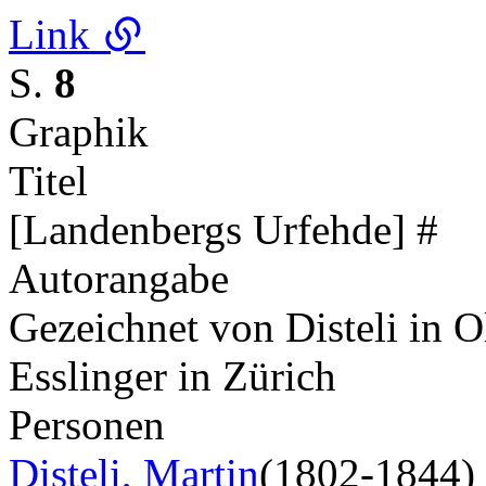
Link
S.
8
Graphik
Titel
[Landenbergs Urfehde] #
Autorangabe
Gezeichnet von Disteli in 
Esslinger in Zürich
Personen
Disteli, Martin
(1802-1844)