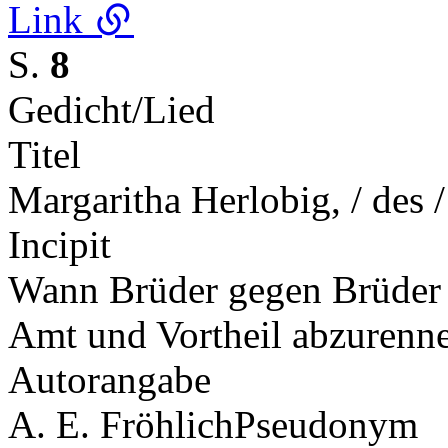
Link
S.
8
Gedicht/Lied
Titel
Margaritha Herlobig, / des 
Incipit
Wann Brüder gegen Brüder Wa
Amt und Vortheil abzuren
Autorangabe
A. E. Fröhlich
Pseudonym