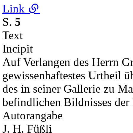
Link
S.
5
Text
Incipit
Auf Verlangen des Herrn G
gewissenhaftestes Urtheil üb
des in seiner Gallerie zu M
befindlichen Bildnisses de
Autorangabe
J. H. Füßli