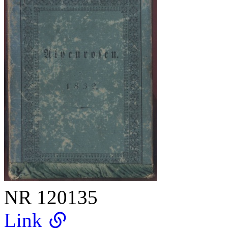
NR
120135
Link