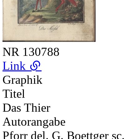
NR
130788
Link
Graphik
Titel
Das Thier
Autorangabe
Pforr del. G. Boettger sc.