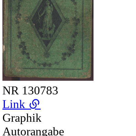
NR
130783
Link
Graphik
Autorangabe