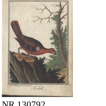
NR
130792