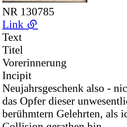
NR
130785
Link
Text
Titel
Vorerinnerung
Incipit
Neujahrsgeschenk also - nic
das Opfer dieser unwesent
berühmtern Gelehrten, als i
Collision gerathen bin.…