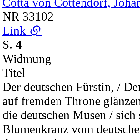
Cotta von Cottendorf, Joha
NR
33102
Link
S.
4
Widmung
Titel
Der deutschen Fürstin, / De
auf fremden Throne glänzen
die deutschen Musen / sich s
Blumenkranz vom deutschen