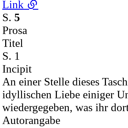
Link
S.
5
Prosa
Titel
S. 1
Incipit
An einer Stelle dieses Tasc
idyllischen Liebe einiger Un
wiedergegeben, was ihr d
Autorangabe