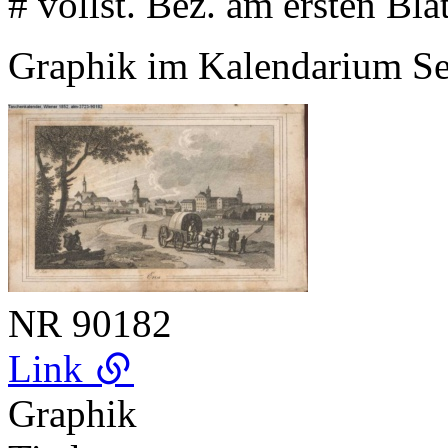
# vollst. Bez. am ersten Blat
Graphik im Kalendarium S
NR
90182
Link
Graphik