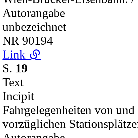
Autorangabe
unbezeichnet
NR
90194
Link
S.
19
Text
Incipit
Fahrgelegenheiten von und
vorzüglichen Stationsplätz
Autorangabe