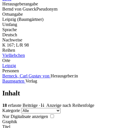
Herausgeberangabe
Bernd von Guseck
Pseudonym
Ortsangabe
Leipzig (Baumgärtner)
Umfang
Sprache
Deutsch
Nachweise
K 167; L/R 98
Reihen
Vielliebchen
Orte
Leipzig
Personen
Berneck, Carl Gustav von
Herausgeber:in
Baumgarten
Verlag
Inhalt
18
erfasste Beiträge ·
Anzeige nach Reihenfolge
Kategorie
Nur Digitalisate anzeigen
Graphik
Titel