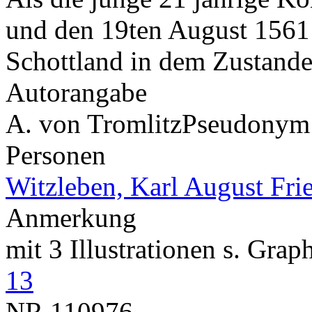
und den 19ten August 1561 i
Schottland in dem Zustand
Autorangabe
A. von Tromlitz
Pseudonym
Personen
Witzleben, Karl August Fri
Anmerkung
mit 3 Illustrationen s. Gra
13
NR
110976