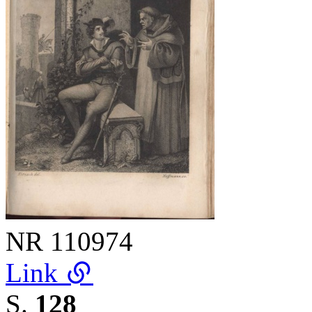
NR
110974
Link
S.
128