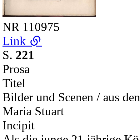
NR
110975
Link
S.
221
Prosa
Titel
Bilder und Scenen / aus de
Maria Stuart
Incipit
Als die junge 21 jährige Kö