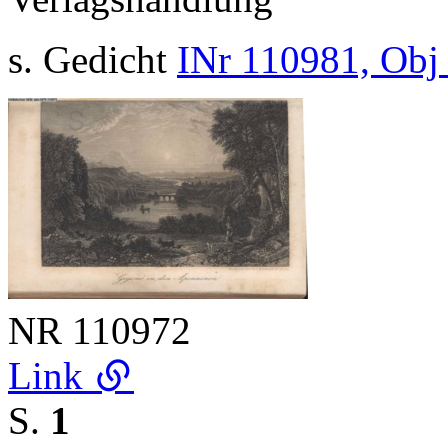
s. Gedicht
INr 110981, Obj
NR
110972
Link
S.
1