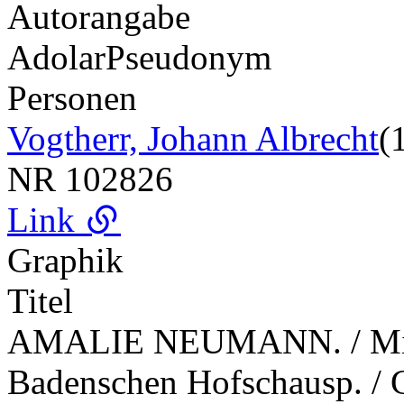
Autorangabe
Adolar
Pseudonym
Personen
Vogtherr, Johann Albrecht
(
NR
102826
Link
Graphik
Titel
AMALIE NEUMANN. / Mitgl
Badenschen Hofschausp. / G