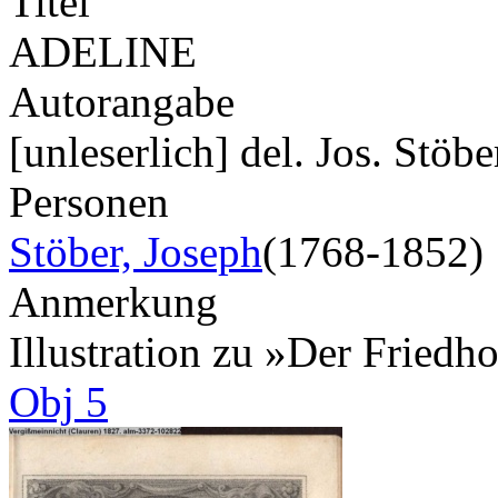
Titel
ADELINE
Autorangabe
[unleserlich] del. Jos. Stöb
Personen
Stöber, Joseph
(1768-1852)
Anmerkung
Illustration zu »Der Fried
Obj 5