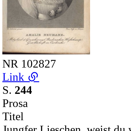
NR
102827
Link
S.
244
Prosa
Titel
Jungfer Lieschen, weist du