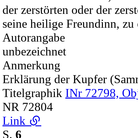
der zerstörten oder der zers
seine heilige Freundinn, z
Autorangabe
unbezeichnet
Anmerkung
Erklärung der Kupfer (Sa
Titelgraphik
INr 72798, Ob
NR
72804
Link
S.
6