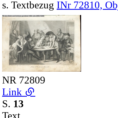
s. Textbezug
INr 72810, Ob
NR
72809
Link
S.
13
Text