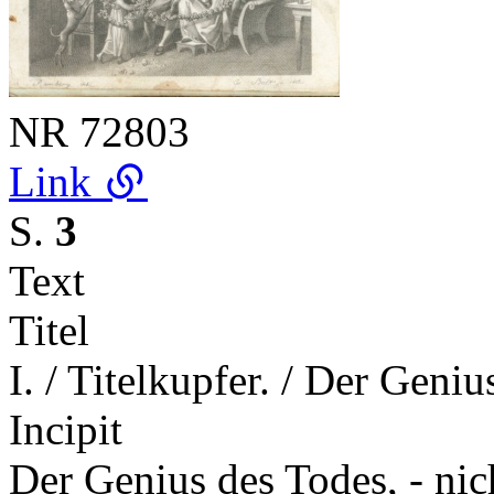
NR
72803
Link
S.
3
Text
Titel
I. / Titelkupfer. / Der Gen
Incipit
Der Genius des Todes, - nic