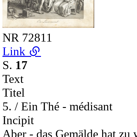
NR
72811
Link
S.
17
Text
Titel
5. / Ein Thé - médisant
Incipit
Aber - das Gemälde hat zu 