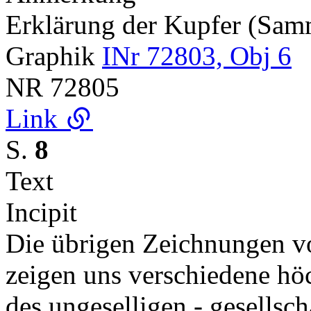
Erklärung der Kupfer (Sa
Graphik
INr 72803, Obj 6
NR
72805
Link
S.
8
Text
Incipit
Die übrigen Zeichnungen v
zeigen uns verschiedene höc
des ungeselligen - gesells