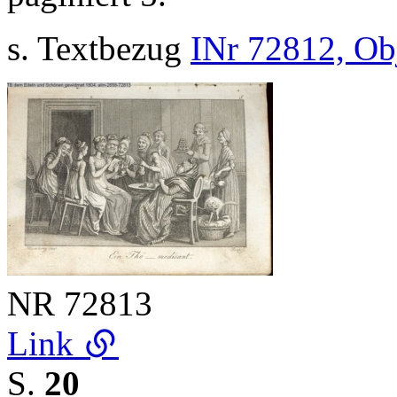
s. Textbezug
INr 72812, Ob
NR
72813
Link
S.
20