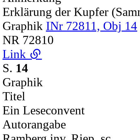
Erklärung der Kupfer (Sa
Graphik
INr 72811, Obj 14
NR
72810
Link
S.
14
Graphik
Titel
Ein Leseconvent
Autorangabe
Ramberg inv. Riep. sc.